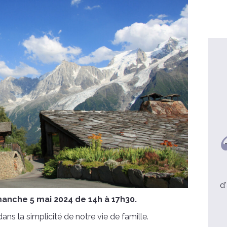
e Michel, 49 ans
Père Philippe, 38 ans
aite dans un Foyer de
Retraite sacerdotale - Prêtres,
est un moment charnière
allez-y !
dans l'année
d
voir la video
manche 5 mai 2024 de 14h à 17h30.
voir la video
ns la simplicité de notre vie de famille.