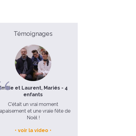
Témoignages
Emilie et Laurent, Mariés - 4
Caroline
enfants
Le Seigneur m'a comblée au
C'était un vrai moment
de ce que je pouvais espér
'apaisement et une vraie fête de
voir la video
Noël !
voir la video