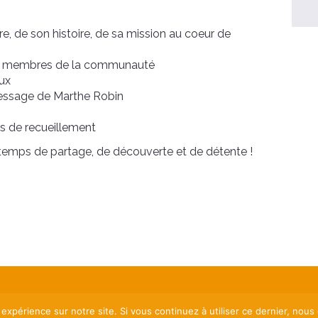
re, de son histoire, de sa mission au coeur de
es membres de la communauté
eux
message de Marthe Robin
ps de recueillement
temps de partage, de découverte et de détente !
 expérience sur notre site. Si vous continuez à utiliser ce dernier, nous