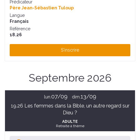
Prédicateur
Père Jean-Sébastien Tuloup
Langue
Français
Référence
18.26
S'inscrire
Septembre 2026
07/09
13/09
lun.
dim.
19.26 Les femmes dans la Bible, un autre regard sur
Dieu ?
ADULTE
Retraite à thème