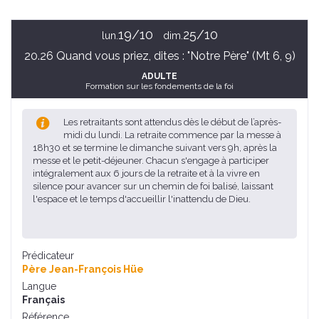
19/10
25/10
lun.
dim.
20.26 Quand vous priez, dites : "Notre Père" (Mt 6, 9)
ADULTE
Formation sur les fondements de la foi
Les retraitants sont attendus dès le début de l’après-
midi du lundi. La retraite commence par la messe à
18h30 et se termine le dimanche suivant vers 9h, après la
messe et le petit-déjeuner. Chacun s'engage à participer
intégralement aux 6 jours de la retraite et à la vivre en
silence pour avancer sur un chemin de foi balisé, laissant
l'espace et le temps d'accueillir l'inattendu de Dieu.
Prédicateur
Père Jean-François Hüe
Langue
Français
Référence