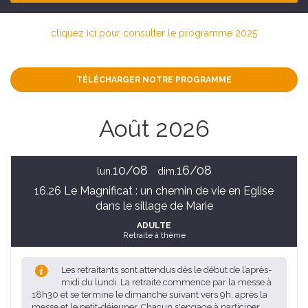
cliquez ici pour consulter le programme 2025
TÉLÉCHARGER NOTRE PROGRAMME
Août 2026
10/08
16/08
lun.
dim.
16.26 Le Magnificat : un chemin de vie en Eglise
dans le sillage de Marie
ADULTE
Retraite à thème
Les retraitants sont attendus dès le début de l’après-
midi du lundi. La retraite commence par la messe à
18h30 et se termine le dimanche suivant vers 9h, après la
messe et le petit-déjeuner. Chacun s'engage à participer