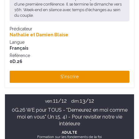
d’une première conférence. Il se termine le dimanche vers
16h. Week-end en silence avec temps d'échanges au sein
du couple.
Prédicateur
Nathalie et Damien Blaise
Langue
Français
Référence
0D.26
S'inscrire
11/12
13/12
ven.
dim.
0G.26 WE pour TOUS - "Demeurez en moi comme
moi en vous" (Jn 15, 4) - Pour revisiter notre vie
intérieure
ADULTE
Formation sur les fondements de la foi