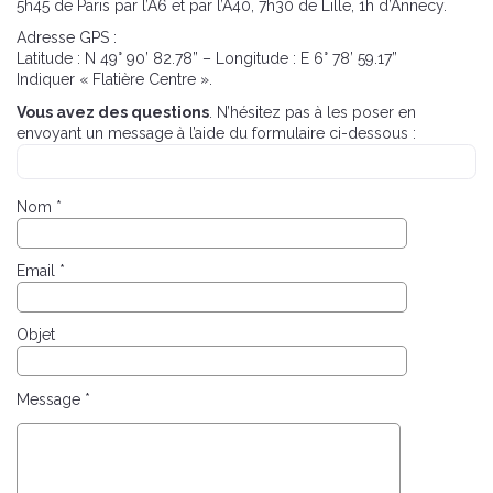
5h45 de Paris par l’A6 et par l’A40, 7h30 de Lille, 1h d’Annecy.
Adresse GPS :
Latitude : N 49° 90’ 82.78” – Longitude : E 6° 78’ 59.17”
Indiquer « Flatière Centre ».
Vous avez des questions
. N’hésitez pas à les poser en
envoyant un message à l’aide du formulaire ci-dessous :
Nom *
Email *
Objet
Message *