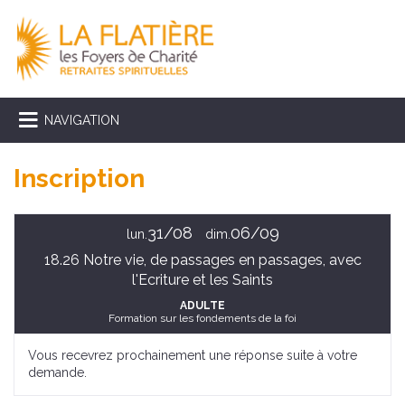
NAVIGATION
Inscription
31/08
06/09
lun.
dim.
18.26 Notre vie, de passages en passages, avec
l'Ecriture et les Saints
ADULTE
Formation sur les fondements de la foi
Vous recevrez prochainement une réponse suite à votre
demande.