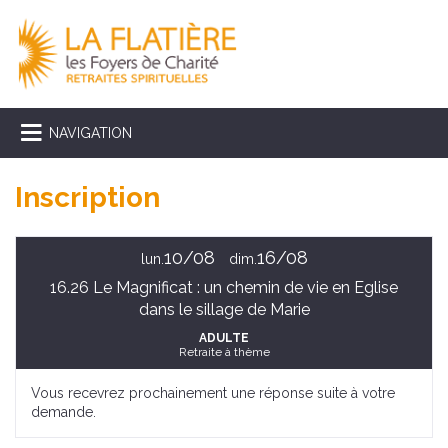
NAVIGATION
Inscription
10/08
16/08
lun.
dim.
16.26 Le Magnificat : un chemin de vie en Eglise
dans le sillage de Marie
ADULTE
Retraite à thème
Vous recevrez prochainement une réponse suite à votre
demande.