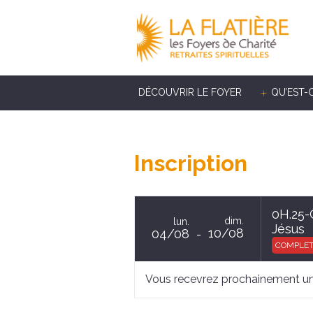
DÉCOUVRIR LE FOYER
QU’EST-
Inscription
0H.25-
dim.
lun.
Jésus
10/08
04/08
COMPLE
Vous recevrez prochainement un