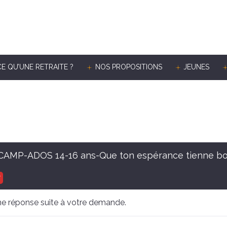
CE QU’UNE RETRAITE ?
NOS PROPOSITIONS
JEUNES
CAMP-ADOS 14-16 ans-Que ton espérance tienne b
T
e réponse suite à votre demande.