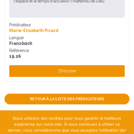
l'espace et le temps d'accueillir l'inattendu de Dieu.
Prédicateur
Marie-Elisabeth Picard
Langue
Französich
Référence
19.26
S'inscrire
RETOUR À LA LISTE DES PRÉDICATEURS
Nous utilisons des cookies pour vous garantir la meilleure
expérience sur notre site. Si vous continuez à utiliser ce
dernier, nous considérerons que vous acceptez l'utilisation des